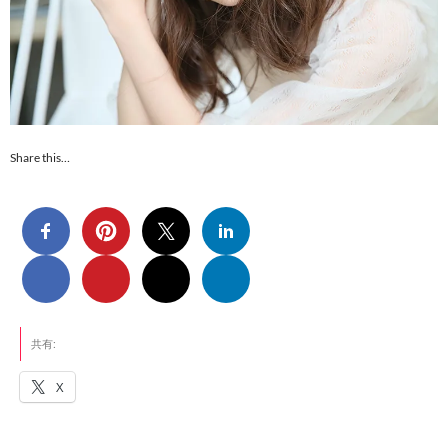
Share this…
共有:
X