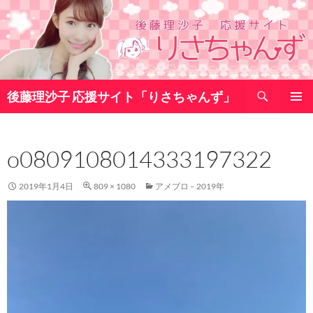
コ
ン
テ
ン
ツ
検
へ
後藤理沙子 応援サイト「りさちゃんず」
索
ス
メインメ
キ
ニュー
ッ
o0809108014333197322
プ
2019年1月4日
809 × 1080
アメブロ – 2019年