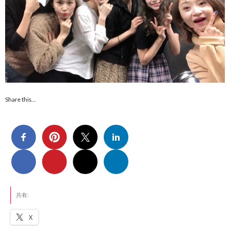
Share this…
共有:
X