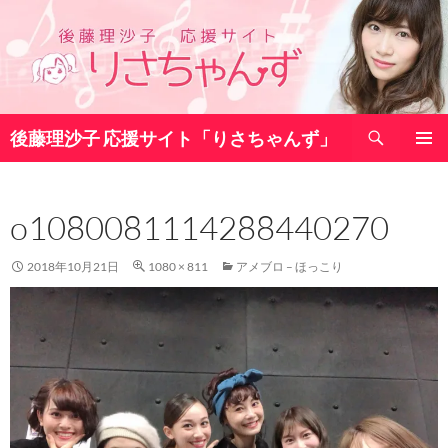
コ
ン
テ
ン
ツ
検
へ
後藤理沙子 応援サイト「りさちゃんず」
索
ス
メインメ
キ
ニュー
ッ
o1080081114288440270
プ
2018年10月21日
1080 × 811
アメブロ – ほっこり