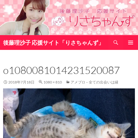
コ
ン
テ
ン
ツ
検
へ
後藤理沙子 応援サイト「りさちゃんず」
索
ス
メインメ
キ
ニュー
ッ
o1080081014231520087
プ
2018年7月18日
1080 × 810
アメブロ – 全ての出会いは縁