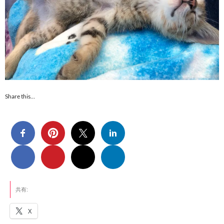
Share this…
共有:
X