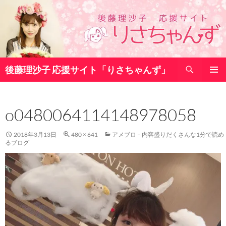
コ
ン
テ
ン
ツ
検
へ
後藤理沙子 応援サイト「りさちゃんず」
索
ス
メインメ
キ
ニュー
ッ
o0480064114148978058
プ
2018年3月13日
480 × 641
アメブロ – 内容盛りだくさんな1分で読め
るブログ