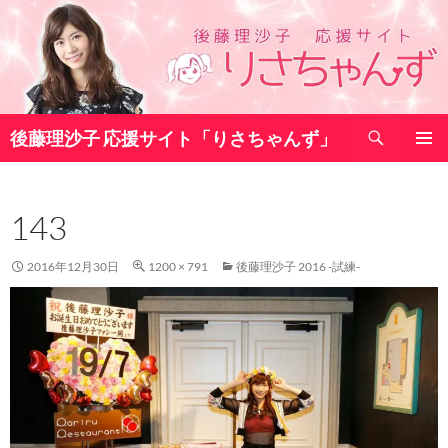
コ
ン
テ
ン
ツ
検
へ
後藤理沙子 応援サイト「りさちゃんず」
索
ス
メインメ
キ
ニュー
ッ
143
プ
2016年12月30日
1200 × 791
後藤理沙子 2016 -試練-