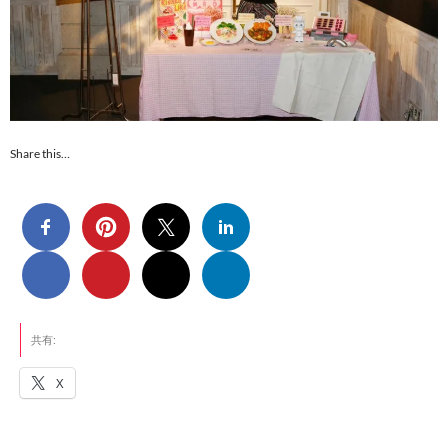
Share this…
共有:
X