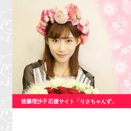
コ
ン
テ
ン
ツ
へ
ス
キ
ッ
プ
検
後藤理沙子 応援サイト「りさちゃんず」
索