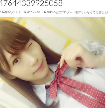
47644339925058
2016年10月14日
450 × 600
SKE48公式ブログ – →地味じゃなくて地道と