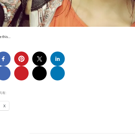
e this…
共有:
X