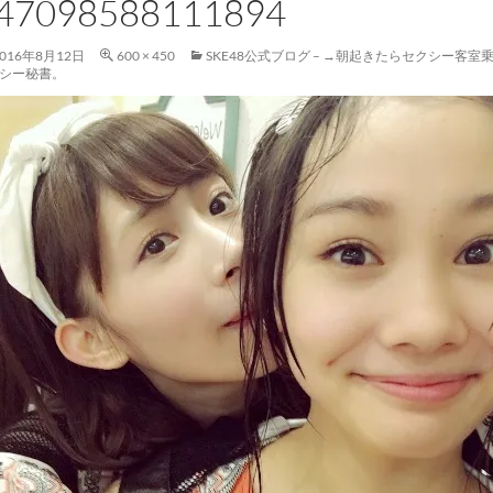
47098588111894
2016年8月12日
600 × 450
SKE48公式ブログ – →朝起きたらセクシー客
シー秘書。