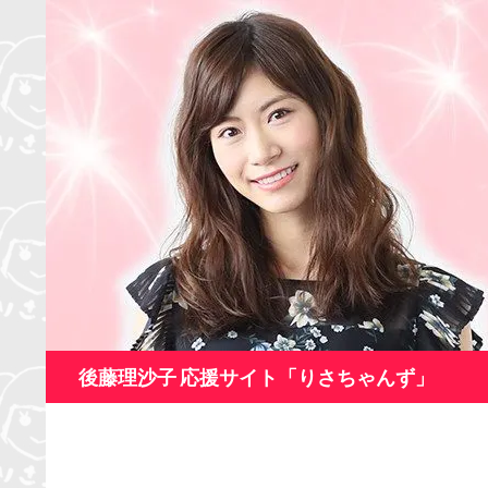
コ
ン
テ
ン
ツ
へ
ス
キ
ッ
プ
検
後藤理沙子 応援サイト「りさちゃんず」
索