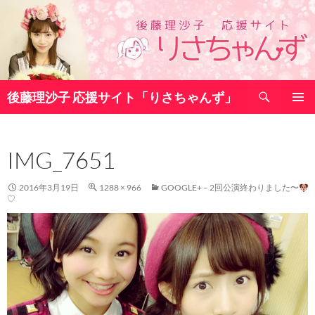
コ
ン
テ
ン
ツ
検
へ
後藤理沙子 応援サイト「りさちゃんず」
索
ス
メインメ
キ
ニュー
ッ
IMG_7651
プ
2016年3月19日
1288 × 966
GOOGLE+ – 2回公演終わりました〜
♡