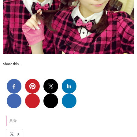
Share this…
共有:
X