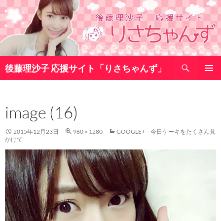
コ
ン
テ
ン
ツ
検
へ
後藤理沙子 応援サイト「りさちゃんず」
索
ス
メインメ
キ
ニュー
ッ
image (16)
プ
2015年12月23日
960 × 1280
GOOGLE+ – 今日ケーキをたくさん見
かけて