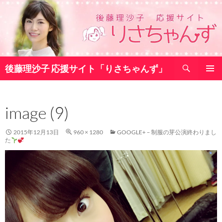
コ
ン
テ
ン
ツ
検
へ
後藤理沙子 応援サイト「りさちゃんず」
索
ス
メインメ
キ
ニュー
ッ
image (9)
プ
2015年12月13日
960 × 1280
GOOGLE+ – 制服の芽公演終わりまし
た