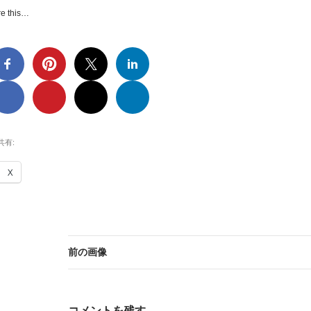
e this…
共有:
X
前の画像
コメントを残す