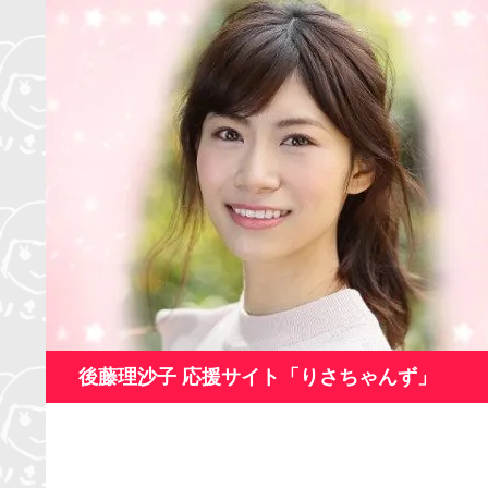
コ
ン
テ
ン
ツ
へ
ス
キ
ッ
プ
検
後藤理沙子 応援サイト「りさちゃんず」
索