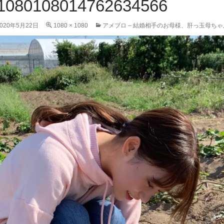
1080108014762634566
2020年5月22日
1080 × 1080
アメブロ – 結婚相手のお母様、肝っ玉母ち