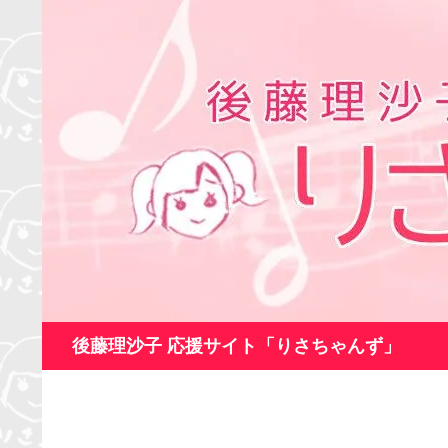
コ
ン
テ
ン
ツ
へ
ス
キ
ッ
プ
検
後藤理沙子 応援サイト「りさちゃんず」
索