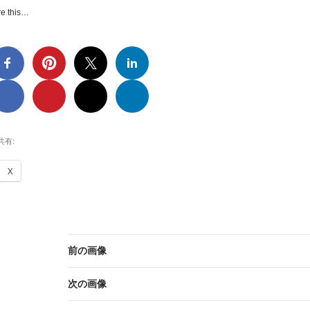
e this…
共有:
X
前の画像
次の画像