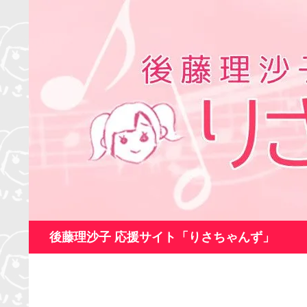
コ
ン
テ
ン
ツ
へ
ス
キ
ッ
プ
検
後藤理沙子 応援サイト「りさちゃんず」
索