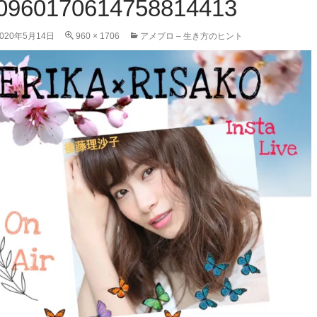
0960170614758814413
2020年5月14日
960 × 1706
アメブロ – 生き方のヒント