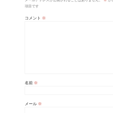
項目です
コメント
※
名前
※
メール
※